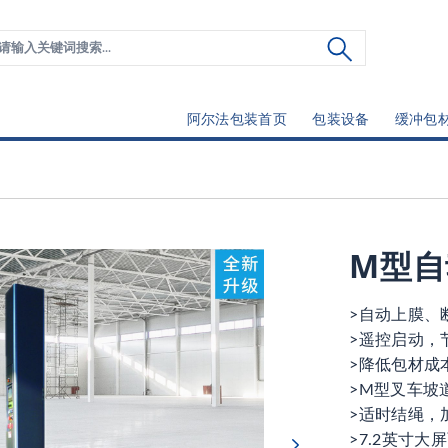
阿尔法包装首页
包装设备
缓冲包
M型自
>自动上膜、
>遥控启动，
>降低包材成
>M型叉车坡
>适时结绳，
>7.2英寸