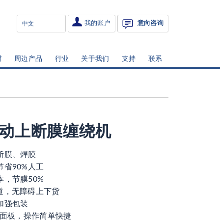
我的账户
意向咨询
材
周边产品
行业
关于我们
支持
联系
动上断膜缠绕机
断膜、焊膜
节省90%人工
本，节膜50%
道，无障碍上下货
加强包装
大屏面板，操作简单快捷