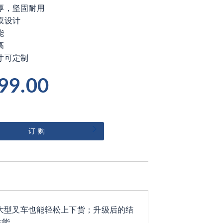
厚，坚固耐用
膜设计
能
高
寸可定制
99.00
订 购
大型叉车也能轻松上下货；升级后的结
性能。