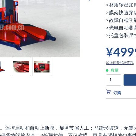
>材质转盘加
>膜架快速穿
>故障自检功
>光电自动测
>托盘包装尺
¥499
加上运费和增值税
数量
订购
机
。遥控启动和自动上断膜，显著节省人工；马蹄形坡道，无需
确保货物运输安全；3倍预拉伸，不仅省膜，更具有强韧的包裹